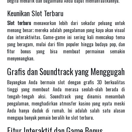
begitu menarik dan bagaimana Anda dapat memanfaatkannya.
Keunikan Slot Terbaru
Slot terbaru
menawarkan lebih dari sekadar peluang untuk
menang besar; mereka adalah pengalaman yang kaya akan visual
dan interaktivitas. Game-game ini sering kali mencakup tema
yang beragam, mulai dari film populer hingga budaya pop, dan
fitur bonus yang bisa membuat permainan semakin
menyenangkan.
Grafis dan Soundtrack yang Menggugah
Bayangkan Anda bermain slot dengan grafis 3D berkualitas
tinggi yang membuat Anda merasa seolah-olah berada di
tengah-tengah aksi. Soundtrack yang dinamis menambah
pengalaman, menghadirkan atmosfer kasino yang nyata meski
Anda hanya duduk di rumah. Ini adalah salah satu alasan
mengapa banyak pemain beralih ke slot terbaru.
Fitur Interaktif dan Game Bonus