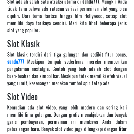
Slot adalah salah satu atraksi utama di
sunda777
. Mungkin Anda
tidak tahu bahwa ada ratusan variasi permainan slot yang bisa
dipilih. Dari tema fantasi hingga film Hollywood, setiap slot
memiliki daya tariknya sendiri. Mari kita lihat beberapa jenis
slot yang populer:
Slot Klasik
Slot klasik terdiri dari tiga gulungan dan sedikit fitur bonus.
sunda777
Meskipun tampak sederhana, mereka memberikan
pengalaman nostalgia. Contoh yang baik adalah slot dengan
buah-buahan dan simbol bar. Meskipun tidak memiliki efek visual
yang rumit, kesenangan menekan tombol spin tetap ada.
Slot Video
Kemudian ada slot video, yang lebih modern dan sering kali
memiliki lima gulungan. Dengan grafis menakjubkan dan banyak
garis pembayaran, permainan ini membawa Anda dalam
petualangan baru. Banyak slot video juga dilengkapi dengan
fitur