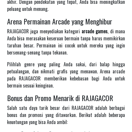
akhir. Dengan pendekatan yang tepat, Anda bisa meningkatkan
peluang untuk menang.
Arena Permainan Arcade yang Menghibur
RAJAGACOR juga menyediakan kategori
arcade games
, di mana
Anda bisa merasakan keseruan bermain tanpa harus memikirkan
taruhan besar. Permainan ini cocok untuk mereka yang ingin
bersenang-senang tanpa tekanan.
Pilihlah genre yang paling Anda sukai, dari balap hingga
petualangan, dan nikmati grafis yang menawan. Arena arcade
pada RAJAGACOR memberikan kebebasan bagi Anda untuk
bermain sesuai keinginan.
Bonus dan Promo Menarik di RAJAGACOR
Salah satu daya tarik besar dari RAJAGACOR adalah berbagai
bonus dan promosi yang ditawarkan. Berikut adalah beberapa
keuntungan yang bisa Anda ambil: