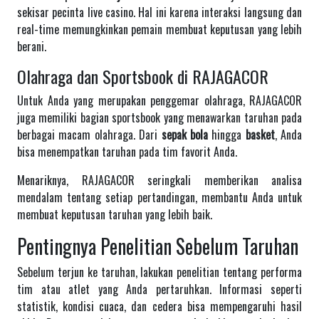
sekisar pecinta live casino. Hal ini karena interaksi langsung dan
real-time memungkinkan pemain membuat keputusan yang lebih
berani.
Olahraga dan Sportsbook di RAJAGACOR
Untuk Anda yang merupakan penggemar olahraga, RAJAGACOR
juga memiliki bagian sportsbook yang menawarkan taruhan pada
berbagai macam olahraga. Dari
sepak bola
hingga
basket
, Anda
bisa menempatkan taruhan pada tim favorit Anda.
Menariknya, RAJAGACOR seringkali memberikan analisa
mendalam tentang setiap pertandingan, membantu Anda untuk
membuat keputusan taruhan yang lebih baik.
Pentingnya Penelitian Sebelum Taruhan
Sebelum terjun ke taruhan, lakukan penelitian tentang performa
tim atau atlet yang Anda pertaruhkan. Informasi seperti
statistik, kondisi cuaca, dan cedera bisa mempengaruhi hasil