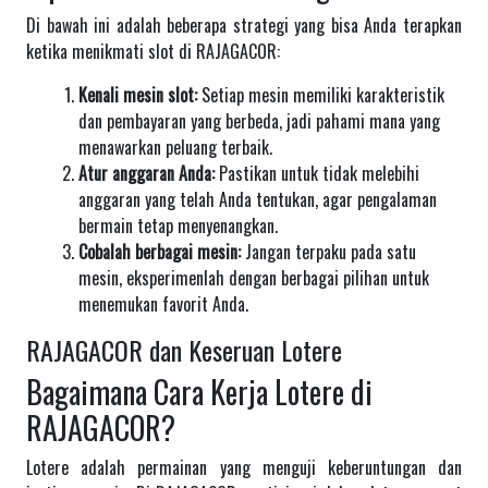
Di bawah ini adalah beberapa strategi yang bisa Anda terapkan
ketika menikmati slot di RAJAGACOR:
Kenali mesin slot:
Setiap mesin memiliki karakteristik
dan pembayaran yang berbeda, jadi pahami mana yang
menawarkan peluang terbaik.
Atur anggaran Anda:
Pastikan untuk tidak melebihi
anggaran yang telah Anda tentukan, agar pengalaman
bermain tetap menyenangkan.
Cobalah berbagai mesin:
Jangan terpaku pada satu
mesin, eksperimenlah dengan berbagai pilihan untuk
menemukan favorit Anda.
RAJAGACOR dan Keseruan Lotere
Bagaimana Cara Kerja Lotere di
RAJAGACOR?
Lotere adalah permainan yang menguji keberuntungan dan