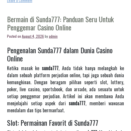
on
Leave a Comment
Menemukan
Slot
Terbaru:
Bermain di Sunda777: Panduan Seru Untuk
Panduan
Penggemar Casino Online
Lengkap
untuk
Posted on
August 4, 2026
by
admin
Penggemar
Kasino
Pengenalan Sunda777 dalam Dunia Casino
Online
Online
Ketika masuk ke
sunda777
, Anda tidak hanya melangkah ke
dalam sebuah platform perjudian online, tapi juga sebuah dunia
kemungkinan. Dengan beragam pilihan seperti slot, lottery,
poker, live casino, sportsbook, dan arcade, ada sesuatu untuk
setiap penggemar perjudian. Artikel ini akan membawa Anda
menjelajahi setiap aspek dari
sunda777
, memberi wawasan
mendalam dan tips bermanfaat.
Slot: Permainan Favorit di Sunda777