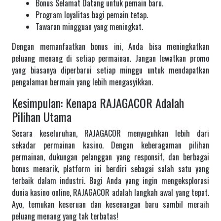
Bonus Selamat Datang untuk pemain baru.
Program loyalitas bagi pemain tetap.
Tawaran mingguan yang meningkat.
Dengan memanfaatkan bonus ini, Anda bisa meningkatkan
peluang menang di setiap permainan. Jangan lewatkan promo
yang biasanya diperbarui setiap minggu untuk mendapatkan
pengalaman bermain yang lebih mengasyikkan.
Kesimpulan: Kenapa RAJAGACOR Adalah
Pilihan Utama
Secara keseluruhan, RAJAGACOR menyuguhkan lebih dari
sekadar permainan kasino. Dengan keberagaman pilihan
permainan, dukungan pelanggan yang responsif, dan berbagai
bonus menarik, platform ini berdiri sebagai salah satu yang
terbaik dalam industri. Bagi Anda yang ingin mengeksplorasi
dunia kasino online, RAJAGACOR adalah langkah awal yang tepat.
Ayo, temukan keseruan dan kesenangan baru sambil meraih
peluang menang yang tak terbatas!