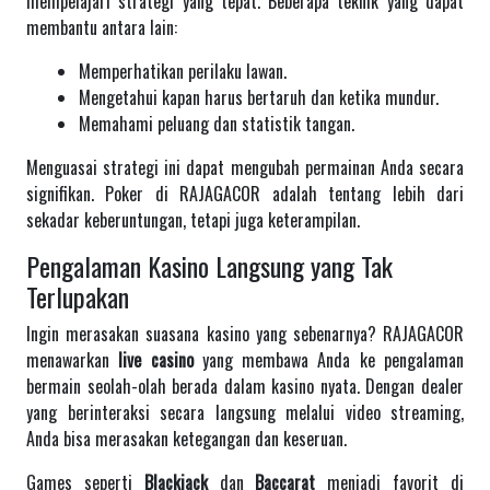
mempelajari strategi yang tepat. Beberapa teknik yang dapat
membantu antara lain:
Memperhatikan perilaku lawan.
Mengetahui kapan harus bertaruh dan ketika mundur.
Memahami peluang dan statistik tangan.
Menguasai strategi ini dapat mengubah permainan Anda secara
signifikan. Poker di RAJAGACOR adalah tentang lebih dari
sekadar keberuntungan, tetapi juga keterampilan.
Pengalaman Kasino Langsung yang Tak
Terlupakan
Ingin merasakan suasana kasino yang sebenarnya? RAJAGACOR
menawarkan
live casino
yang membawa Anda ke pengalaman
bermain seolah-olah berada dalam kasino nyata. Dengan dealer
yang berinteraksi secara langsung melalui video streaming,
Anda bisa merasakan ketegangan dan keseruan.
Games seperti
Blackjack
dan
Baccarat
menjadi favorit di