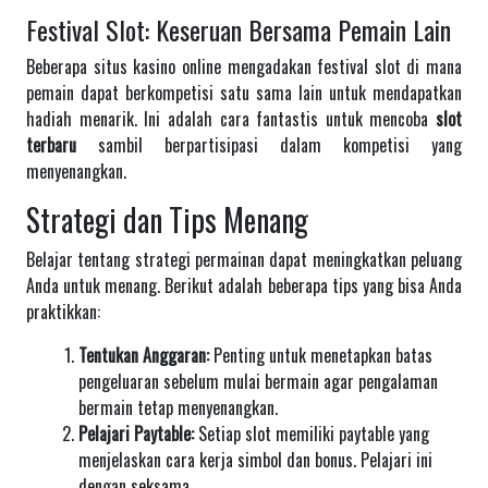
Festival Slot: Keseruan Bersama Pemain Lain
Beberapa situs kasino online mengadakan festival slot di mana
pemain dapat berkompetisi satu sama lain untuk mendapatkan
hadiah menarik. Ini adalah cara fantastis untuk mencoba
slot
terbaru
sambil berpartisipasi dalam kompetisi yang
menyenangkan.
Strategi dan Tips Menang
Belajar tentang strategi permainan dapat meningkatkan peluang
Anda untuk menang. Berikut adalah beberapa tips yang bisa Anda
praktikkan:
Tentukan Anggaran:
Penting untuk menetapkan batas
pengeluaran sebelum mulai bermain agar pengalaman
bermain tetap menyenangkan.
Pelajari Paytable:
Setiap slot memiliki paytable yang
menjelaskan cara kerja simbol dan bonus. Pelajari ini
dengan seksama.