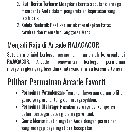
Ikuti Berita Terbaru:
Mengikuti berita seputar olahraga
membantu Anda dalam pengambilan keputusan yang
lebih baik.
Kelola Bankroll:
Pastikan untuk menetapkan batas
taruhan dan mematuhi anggaran Anda.
Menjadi Raja di Arcade RAJAGACOR
Setelah menjajal berbagai permainan, mampirlah ke arcade di
RAJAGACOR
. Arcade menawarkan berbagai permainan
menyenangkan yang bisa dinikmati sendiri atau bersama teman.
Pilihan Permainan Arcade Favorit
Permainan Petualangan:
Temukan keseruan dalam pilihan
game yang menantang dan mengasyikkan.
Permainan Olahraga:
Rasakan serunya berkompetisi
dalam berbagai cabang olahraga virtual.
Game Memori:
Latih ingatan Anda dengan permainan
yang menguji daya ingat dan kecepatan.