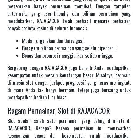
menemukan banyak permainan memikat. Dengan tampilan
antarmuka yang user-friendly dan pilihan permainan yang
mendebarkan, RAJAGACOR telah berhasil menarik perhatian
banyak pecinta kasino di seluruh Indonesia.
Mudah digunakan dan dinavigasi.
Beragam pilihan permainan yang selalu diperbarui.
Bonus dan promosi menggiurkan setiap minggu.
Bergabung dengan RAJAGACOR juga berarti Anda mendapatkan
kesempatan untuk meraih keuntungan besar. Misalnya, bermain
di mesin slot dengan jackpot progressif yang terus meningkat,
di mana Anda tak hanya bermain, tetapi juga bersaing untuk
mendapatkan hadiah luar biasa.
Ragam Permainan Slot di RAJAGACOR
Slot adalah salah satu permainan yang paling diminati di
RAJAGACOR. Kenapa? Karena permainan ini menawarkan
kesenangan cepat dan kesempatan untuk mendapatkan