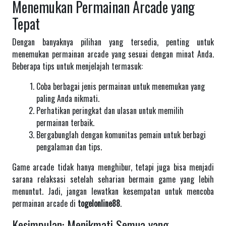
Menemukan Permainan Arcade yang
Tepat
Dengan banyaknya pilihan yang tersedia, penting untuk
menemukan permainan arcade yang sesuai dengan minat Anda.
Beberapa tips untuk menjelajah termasuk:
Coba berbagai jenis permainan untuk menemukan yang
paling Anda nikmati.
Perhatikan peringkat dan ulasan untuk memilih
permainan terbaik.
Bergabunglah dengan komunitas pemain untuk berbagi
pengalaman dan tips.
Game arcade tidak hanya menghibur, tetapi juga bisa menjadi
sarana relaksasi setelah seharian bermain game yang lebih
menuntut. Jadi, jangan lewatkan kesempatan untuk mencoba
permainan arcade di
togelonline88
.
Kesimpulan: Menikmati Semua yang