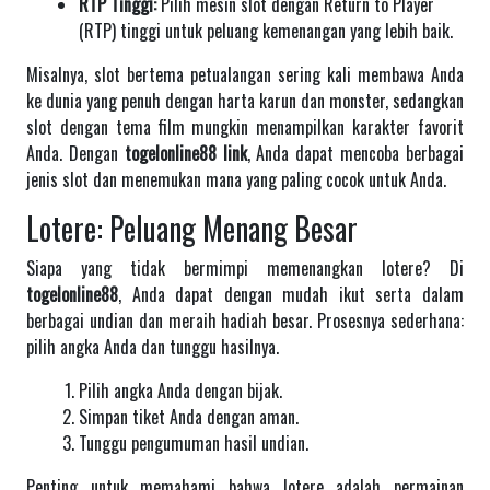
RTP Tinggi:
Pilih mesin slot dengan Return to Player
(RTP) tinggi untuk peluang kemenangan yang lebih baik.
Misalnya, slot bertema petualangan sering kali membawa Anda
ke dunia yang penuh dengan harta karun dan monster, sedangkan
slot dengan tema film mungkin menampilkan karakter favorit
Anda. Dengan
togelonline88 link
, Anda dapat mencoba berbagai
jenis slot dan menemukan mana yang paling cocok untuk Anda.
Lotere: Peluang Menang Besar
Siapa yang tidak bermimpi memenangkan lotere? Di
togelonline88
, Anda dapat dengan mudah ikut serta dalam
berbagai undian dan meraih hadiah besar. Prosesnya sederhana:
pilih angka Anda dan tunggu hasilnya.
Pilih angka Anda dengan bijak.
Simpan tiket Anda dengan aman.
Tunggu pengumuman hasil undian.
Penting untuk memahami bahwa lotere adalah permainan