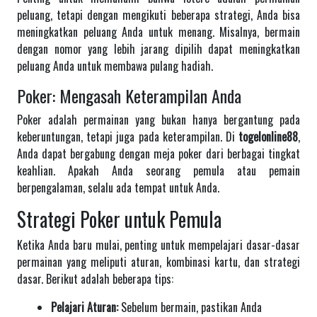
peluang, tetapi dengan mengikuti beberapa strategi, Anda bisa
meningkatkan peluang Anda untuk menang. Misalnya, bermain
dengan nomor yang lebih jarang dipilih dapat meningkatkan
peluang Anda untuk membawa pulang hadiah.
Poker: Mengasah Keterampilan Anda
Poker adalah permainan yang bukan hanya bergantung pada
keberuntungan, tetapi juga pada keterampilan. Di
togelonline88
,
Anda dapat bergabung dengan meja poker dari berbagai tingkat
keahlian. Apakah Anda seorang pemula atau pemain
berpengalaman, selalu ada tempat untuk Anda.
Strategi Poker untuk Pemula
Ketika Anda baru mulai, penting untuk mempelajari dasar-dasar
permainan yang meliputi aturan, kombinasi kartu, dan strategi
dasar. Berikut adalah beberapa tips:
Pelajari Aturan:
Sebelum bermain, pastikan Anda