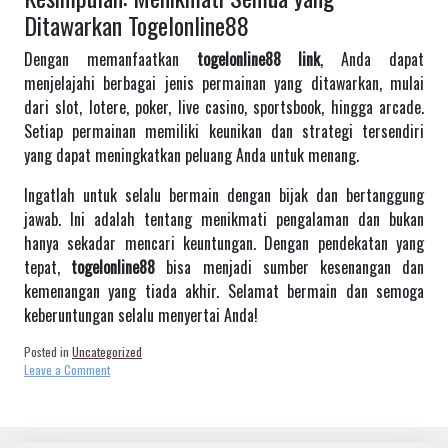
Ditawarkan Togelonline88
Dengan memanfaatkan
togelonline88 link
, Anda dapat
menjelajahi berbagai jenis permainan yang ditawarkan, mulai
dari slot, lotere, poker, live casino, sportsbook, hingga arcade.
Setiap permainan memiliki keunikan dan strategi tersendiri
yang dapat meningkatkan peluang Anda untuk menang.
Ingatlah untuk selalu bermain dengan bijak dan bertanggung
jawab. Ini adalah tentang menikmati pengalaman dan bukan
hanya sekadar mencari keuntungan. Dengan pendekatan yang
tepat,
togelonline88
bisa menjadi sumber kesenangan dan
kemenangan yang tiada akhir. Selamat bermain dan semoga
keberuntungan selalu menyertai Anda!
Posted in
Uncategorized
on
Leave a Comment
Menangkan
Togelonline88:
Panduan
Lengkap