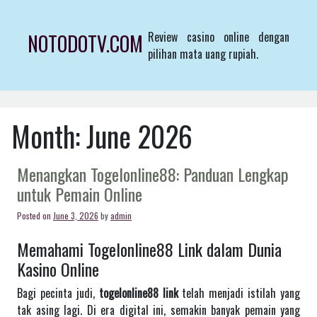
Skip
to
Review casino online dengan
NOTODOTV.COM
content
pilihan mata uang rupiah.
Month:
June 2026
Menangkan Togelonline88: Panduan Lengkap
untuk Pemain Online
Posted on
June 3, 2026
by
admin
Memahami Togelonline88 Link dalam Dunia
Kasino Online
Bagi pecinta judi,
togelonline88 link
telah menjadi istilah yang
tak asing lagi. Di era digital ini, semakin banyak pemain yang