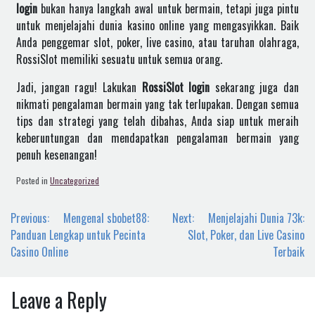
login
bukan hanya langkah awal untuk bermain, tetapi juga pintu
untuk menjelajahi dunia kasino online yang mengasyikkan. Baik
Anda penggemar slot, poker, live casino, atau taruhan olahraga,
RossiSlot memiliki sesuatu untuk semua orang.
Jadi, jangan ragu! Lakukan
RossiSlot login
sekarang juga dan
nikmati pengalaman bermain yang tak terlupakan. Dengan semua
tips dan strategi yang telah dibahas, Anda siap untuk meraih
keberuntungan dan mendapatkan pengalaman bermain yang
penuh kesenangan!
Posted in
Uncategorized
Post
Previous:
Mengenal sbobet88:
Next:
Menjelajahi Dunia 73k:
navigation
Panduan Lengkap untuk Pecinta
Slot, Poker, dan Live Casino
Casino Online
Terbaik
Leave a Reply