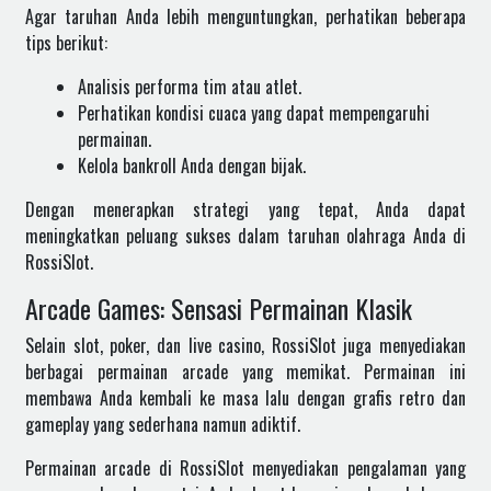
Agar taruhan Anda lebih menguntungkan, perhatikan beberapa
tips berikut:
Analisis performa tim atau atlet.
Perhatikan kondisi cuaca yang dapat mempengaruhi
permainan.
Kelola bankroll Anda dengan bijak.
Dengan menerapkan strategi yang tepat, Anda dapat
meningkatkan peluang sukses dalam taruhan olahraga Anda di
RossiSlot.
Arcade Games: Sensasi Permainan Klasik
Selain slot, poker, dan live casino, RossiSlot juga menyediakan
berbagai permainan arcade yang memikat. Permainan ini
membawa Anda kembali ke masa lalu dengan grafis retro dan
gameplay yang sederhana namun adiktif.
Permainan arcade di RossiSlot menyediakan pengalaman yang