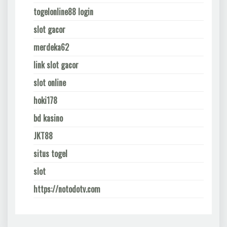
togelonline88 login
slot gacor
merdeka62
link slot gacor
slot online
hoki178
bd kasino
JKT88
situs togel
slot
https://notodotv.com