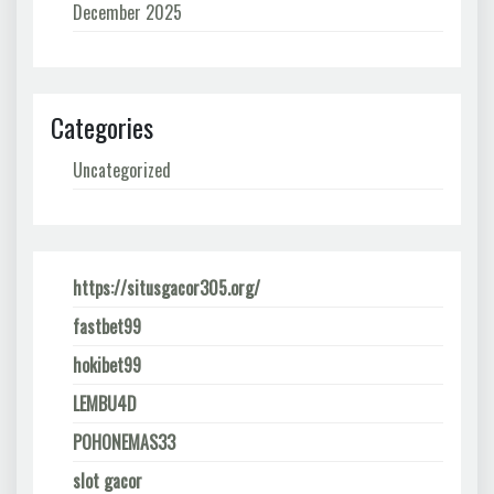
December 2025
Categories
Uncategorized
https://situsgacor305.org/
fastbet99
hokibet99
LEMBU4D
POHONEMAS33
slot gacor