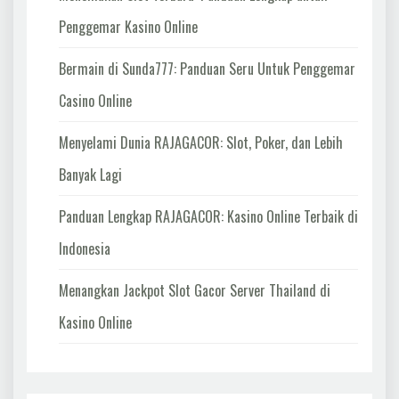
Penggemar Kasino Online
Bermain di Sunda777: Panduan Seru Untuk Penggemar
Casino Online
Menyelami Dunia RAJAGACOR: Slot, Poker, dan Lebih
Banyak Lagi
Panduan Lengkap RAJAGACOR: Kasino Online Terbaik di
Indonesia
Menangkan Jackpot Slot Gacor Server Thailand di
Kasino Online